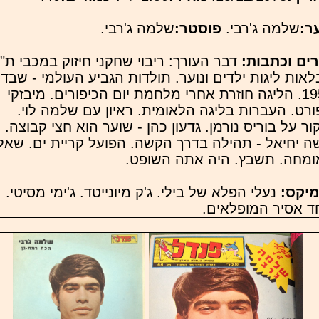
ר:
שלמה ג'רבי.
פוסטר:
שלמה ג'רבי.
רים וכתבות:
דבר העורך: ריבוי שחקני חיזוק במכבי ת"
אות ליגות ילדים ונוער. תולדות הגביע העולמי - שבדי
1958. הליגה חוזרת אחרי מלחמת יום הכיפורים. מיבזקי
רט. העברות בליגה הלאומית. ראיון עם שלמה לוי.
ור על בוריס נורמן. גדעון כהן - שוער הוא חצי קבוצה.
 יחיאל - תהילה בדרך הקשה. הפועל קריית ים. שאל
ומחה. תשבץ. היה אתה השופט.
מיקס:
נעלי הפלא של בילי. ג'ק מיונייטד. ג'ימי מסיטי.
ד אסיר המופלאים.