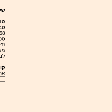
שע
טו
טבל
ספו
זרק
משה
למ
קו
אח